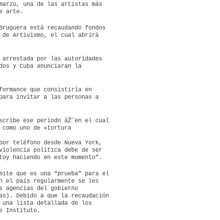
marzo, una de las artistas más
e arte.
Bruguera está recaudando fondos
 de Artivismo, el cual abrirá
 arrestada por las autoridades
dos y Cuba anunciaran la
formance que consistiría en
para invitar a las personas a
scribe ese periodo âŽ¯en el cual
 como uno de «tortura
por teléfono desde Nueva York,
violencia política debe de ser
toy haciendo en este momento”.
mite que es una “prueba” para el
n el país regularmente se les
as agencias del gobierno
as). Debido a que la recaudación
 una lista detallada de los
e Instituto.