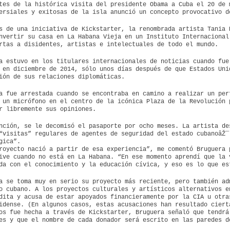
tes de la histórica visita del presidente Obama a Cuba el 20 de 
ersiales y exitosas de la isla anunció un concepto provocativo d
s de una iniciativa de Kickstarter, la renombrada artista Tania 
nvertir su casa en La Habana Vieja en un Instituto Internacional
rtas a disidentes, artistas e intelectuales de todo el mundo.
a estuvo en los titulares internacionales de noticias cuando fue
 en diciembre de 2014, sólo unos días después de que Estados Uni
ión de sus relaciones diplomáticas.
a fue arrestada cuando se encontraba en camino a realizar un per
 un micrófono en el centro de la icónica Plaza de la Revolución 
r libremente sus opiniones.
nción, se le decomisó el pasaporte por ocho meses. La artista de
“visitas” regulares de agentes de seguridad del estado cubanoâŽ¯
gica”.
royecto nació a partir de esa experiencia”, me comentó Bruguera 
ive cuando no está en La Habana. “En ese momento aprendí que la 
da con el conocimiento y la educación cívica, y eso es lo que es
a se toma muy en serio su proyecto más reciente, pero también ad
o cubano. A los proyectos culturales y artísticos alternativos e
dita y acusa de estar apoyados financieramente por la CIA u otr
idense. (En algunos casos, estas acusaciones han resultado ciert
os fue hecha a través de Kickstarter, Bruguera señaló que tendrá
es y que el nombre de cada donador será escrito en las paredes d