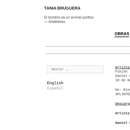
TANIA BRUGUERA
El hombre es un animal político.
—
Aristóteles.
OBRAS
Artista
Fusion
Daniel 
18 de m
English
Español
De: Riv
SPLINTE
Descarg
Artista
Daniel 