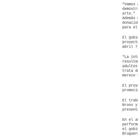
“Vamos 
demostr
arte.”
Además 
donacio
para el
El gobi
proyect
abril 7
“La int
resulte
adultos
trata d
merece 
El proy
promoci
El trab
Bronx y
present
En el a
perform
el gobi
Bruguer