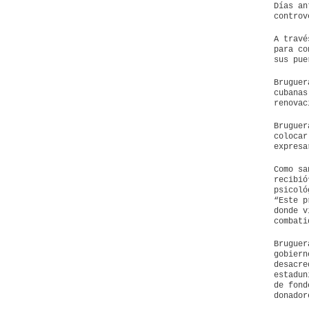
Días an
controv
A travé
para co
sus pue
Bruguer
cubanas
renovac
Bruguer
colocar
expresa
Como sa
recibió
psicoló
“Este p
donde v
combati
Bruguer
gobiern
desacre
estadun
de fond
donador