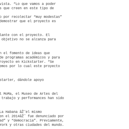
vista. “Lo que vamos a poder
s que creen en este tipo de
o por recolectar “muy modestas”
demostrar que el proyecto es
lante con el proyecto. El
 objetivo no se alcanza para
n el fomento de ideas que
de programas académicos y para
royecto en Kickstarter. “Se
emos por lo cual este proyecto
starter, dándole apoyo
l MoMa, el Museo de Artes del
 trabajo y performances han sido
La Habana âŽ¯el mismo
en el 2014âŽ¯ fue denunciado por
ad” y “democracia”. Previamente,
York y otras ciudades del mundo.