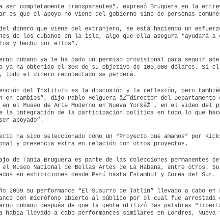
a ser completamente transparentes”, expresó Bruguera en la entre
ar es que el apoyo no viene del gobierno sino de personas comune
del dinero que viene del extranjero, se está haciendo un esfuerz
nes de los cubanos en la isla, algo que ella asegura “ayudará a 
los y hecho por ellos”.
erno cubano ya le ha dado un permiso provisional para seguir ade
o ya ha obtenido el 30% de su objetivo de 100,000 dólares. Si el
, todo el dinero recolectado se perderá.
ención del Instituto es la discusión y la reflexión, pero tambié
n en cambios”, dijo Pablo Helguera âŽ¯director del Departamento 
 en el Museo de Arte Moderno en Nueva YorkâŽ¯, en el video del p
e la integración de la participación política en todo lo que hac
ser apoyado”.
ecto ha sido seleccionado como un “Proyecto que amamos” por Kick
onal y presencia extra en relación con otros proyectos.
ajo de Tania Bruguera es parte de las colecciones permanentes de
 el Museo Nacional de Bellas Artes de La Habana, entre otros. Su
ados en exhibiciones desde Perú hasta Estambul y Corea del Sur.
ño 2009 su performance “El Susurro de Tatlin” llevado a cabo en 
ance con micrófono abierto al público por el cual fue arrestada 
erno cubano después de que la gente utilizó las palabras “libert
a había llevado a cabo performances similares en Londres, Nueva 