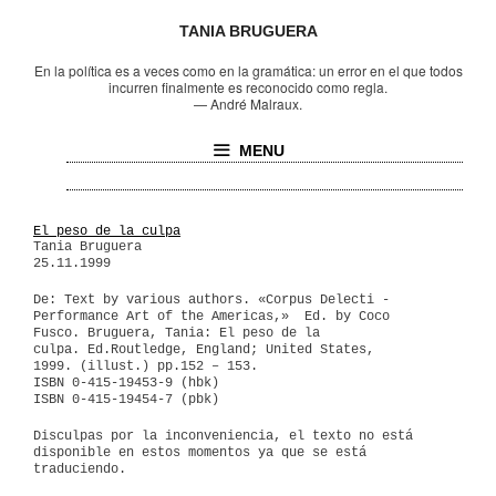
TANIA BRUGUERA
En la política es a veces como en la gramática: un error en el que todos
incurren finalmente es reconocido como regla.
—
André Malraux.
MENU
El peso de la culpa
Tania Bruguera
25.11.1999
De: Text by various authors. «Corpus Delecti -
Performance Art of the Americas,» Ed. by Coco
Fusco.
Bruguera, Tania: El peso de la
culpa.
Ed.Routledge, England; United States,
1999.
(illust.) pp.152 – 153.
ISBN 0-415-19453-9 (hbk)
ISBN 0-415-19454-7 (pbk)
Disculpas por la inconveniencia, el texto no está
disponible en estos momentos ya que se está
traduciendo.